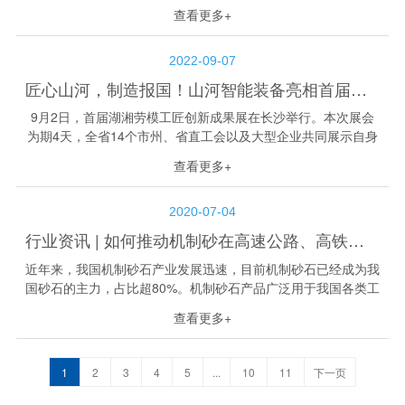
量，优化存量，清洁利用”的要求，压减砂石土等小型矿山数，
查看更多+
提高集约化、规模化开采...
2022-09-07
匠心山河，制造报国！山河智能装备亮相首届湖湘劳模工匠创新成果展
9月2日，首届湖湘劳模工匠创新成果展在长沙举行。本次展会
为期4天，全省14个市州、省直工会以及大型企业共同展示自身
劳模工匠创新成果，山河智能作为优秀企业代表，受邀参展。
查看更多+
山河智能一直致力于对知识型、技...
2020-07-04
行业资讯 | 如何推动机制砂在高速公路、高铁等领域的使用，保障机制砂石产品质量？
近年来，我国机制砂石产业发展迅速，目前机制砂石已经成为我
国砂石的主力，占比超80%。机制砂石产品广泛用于我国各类工
程建设中，但是由于我国高速公路、高铁等工程设计依据多是河
查看更多+
砂产品，且项目地点偏僻，砂石供...
1
2
3
4
5
...
10
11
下一页